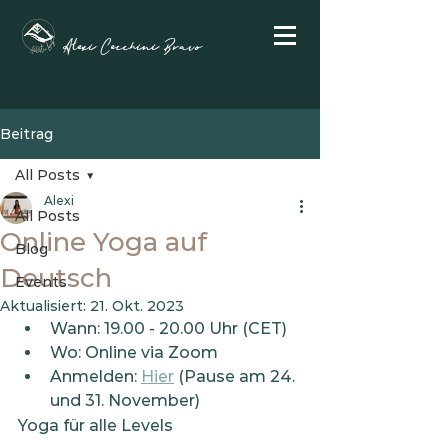
Alexi Cecchini Bravo
Beitrag
All Posts
Alexi
All Posts
Online Yoga auf
Blog
Deutsch
Events
Aktualisiert:
21. Okt. 2023
Wann: 19.00 - 20.00 Uhr (CET)
Wo: Online via Zoom
Anmelden: 
Hier
 (Pause am 24. 
und 31. November)
Yoga für alle Levels